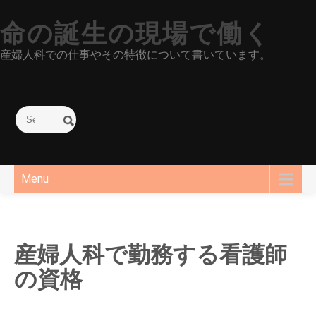
Skip
to
命の誕生の現場で働く
content
産婦人科での仕事やその特徴について書いています。
Menu
産婦人科で勤務する看護師
の資格