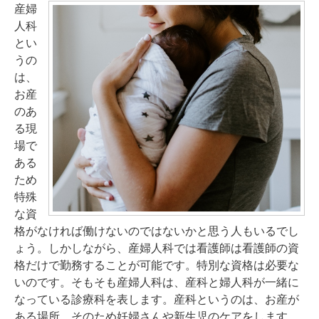
産婦
人科
とい
うの
は、
お産
のあ
る現
場で
ある
ため
特殊
な資
格がなければ働けないのではないかと思う人もいるでし
ょう。しかしながら、産婦人科では看護師は看護師の資
格だけで勤務することが可能です。特別な資格は必要な
いのです。そもそも産婦人科は、産科と婦人科が一緒に
なっている診療科を表します。産科というのは、お産が
ある場所。そのため妊婦さんや新生児のケアをします。